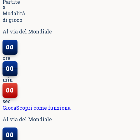
Partite
3
Modalità
di gioco
Al via del Mondiale
00
00
ore
00
00
min
00
00
sec
Gioca
Scopri come funziona
Al via del Mondiale
00
00