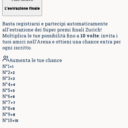
L'estrazione finale
Basta registrarsi e partecipi automaticamente
all'estrazione dei Super premi finali Zurich!
Moltiplica le tue possibilità fino a
10
volte
: invita i
tuoi amici nell'Arena e ottieni una chance extra per
ogni iscritto.
Aumenta le tue chance
N°
1
+
1
N°
2
+
2
N°
3
+
3
N°
4
+
4
N°
5
+
5
N°
6
+
6
N°
7
+
7
N°
8
+
8
N°
9
+
9
N°
10
+
10